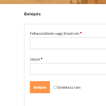
Belépés
Felhasználónév vagy Email cím
*
Jelszó
*
Emlékezz rám
Belépés